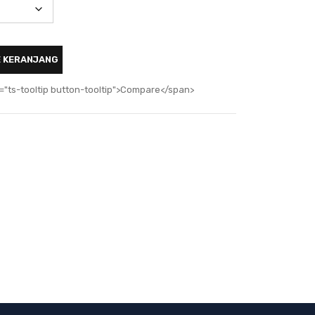
E KERANJANG
="ts-tooltip button-tooltip">Compare</span>