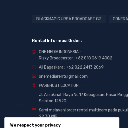
BLACKMAGIC URSA BROADCAST G2
CONFRA
Rental Informasi Order :
ONE MEDIA INDONESIA :
Rizky Broadcaster :
+62 818 0619 4082
Aji Bagaskara :
+62 822 2413 2069
onemediarent@gmail.com
WAREHOST LOCATION :
Jl. Assakinah Raya No.17 Kebagusan, Pasar Mingg
Selatan 12520
Kami melayani order rental multicam pada pukul
22.30 WIB
We respect your privacy